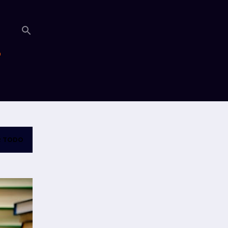
a
 TODO