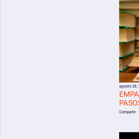
a
d
a
s
agosto 28,
EMPA
PASO
Compartir