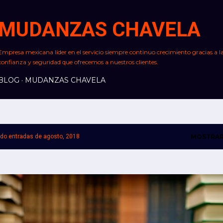
Ir al contenido principal
MUDANZAS CHAVELA
Empresa mexicana líder en el servicio siempre continuo crecimiento gracias a l
confianza y seguridad que ofrecemos a nuestros clientes.
BLOG
MUDANZAS CHAVELA
do entradas de agosto, 2018
MOSTRAR