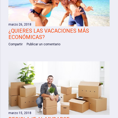
a
d
a
marzo 26, 2018
s
¿QUIERES LAS VACACIONES MÁS
ECONÓMICAS?
Compartir
Publicar un comentario
marzo 15, 2018